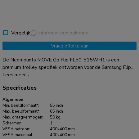
Vergelijk
Informeer een bekende
Vraag offerte aan
De Neomounts MOVE Go Flip FL50-515WH1 is een
premium trolley specifiek ontworpen voor de Samsung Flip
55" en 65" displays. Dankzij de snelle rotatie interface en
Lees meer
het hoogwaardige design, perfect afgestemd op de Samsung
Specificaties
Flip, kunnen gebruikers moeiteloos verplaatsen, verstellen
en presenteren. Het is de ideale oplossing voor flexibele
Algemeen
samenwerking in moderne klaslokalen, vergaderzalen en
Min. beeldformaat*:
55 inch
dynamische werkruimtes. Met de soepele 90° rotatie van de
Max. beeldformaat*:
65 inch
Max. draagvermogen:
50 kg
Neomounts MOVE Go Flip wissel je eenvoudig tussen
Schermen:
1
portrait- en landscape modus, perfect voor dynamische
VESA patroon:
400x400 mm
brainstormsessies, interactieve lessen of hybride
VESA maximaal:
400x400 mm