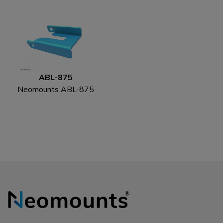
ABL-875
Neomounts ABL-875
Wielslot set voor
trolley's (2 st)