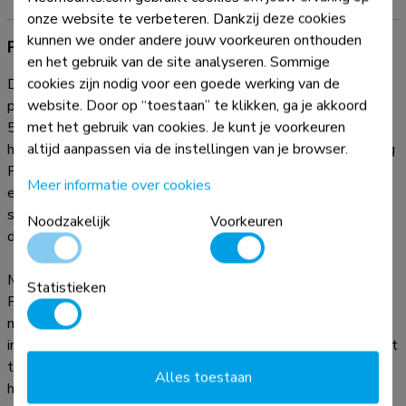
onze website te verbeteren. Dankzij deze cookies
kunnen we onder andere jouw voorkeuren onthouden
Productinformatie
en het gebruik van de site analyseren. Sommige
cookies zijn nodig voor een goede werking van de
De Neomounts MOVE Go Flip FL50-515WH1 is een
website. Door op “toestaan” te klikken, ga je akkoord
premium trolley specifiek ontworpen voor de Samsung Flip
met het gebruik van cookies. Je kunt je voorkeuren
55" en 65" displays. Dankzij de snelle rotatie interface en
altijd aanpassen via de instellingen van je browser.
het hoogwaardige design, perfect afgestemd op de Samsung
Flip, kunnen gebruikers moeiteloos verplaatsen, verstellen
Meer informatie over cookies
en presenteren. Het is de ideale oplossing voor flexibele
samenwerking in moderne klaslokalen, vergaderzalen en
Noodzakelijk
Voorkeuren
dynamische werkruimtes.
Met de soepele 90° rotatie van de Neomounts MOVE Go
Statistieken
Flip wissel je eenvoudig tussen portrait- en landscape
modus, perfect voor dynamische brainstormsessies,
interactieve lessen of hybride vergaderingen. De trolley biedt
twee manuele, vooraf ingestelde hoogteposities, zodat je
Alles toestaan
het scherm kunt aanpassen aan je ideale opstelling.