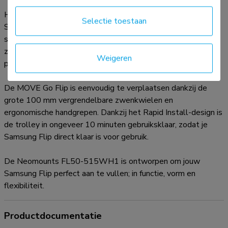
Het slanke en stabiele design sluit naadloos aan bij de
Selectie toestaan
Samsung Flip 55" en 65". De strakke witte afwerking, het
stevige frame en het geïntegreerde kabelmanagement
zorgen voor een opgeruimde en professionele uitstraling die
Weigeren
past in elke omgeving.
De MOVE Go Flip is eenvoudig te verplaatsen dankzij de
grote 100 mm vergrendelbare zwenkwielen en
ergonomische handgrepen. Dankzij het Rapid Install-design is
de trolley in ongeveer 10 minuten gebruiksklaar, zodat je
Samsung Flip direct klaar is voor gebruik.
De Neomounts FL50-515WH1 is ontworpen om jouw
Samsung Flip perfect aan te vullen; in functie, vorm en
flexibiliteit.
Productdocumentatie