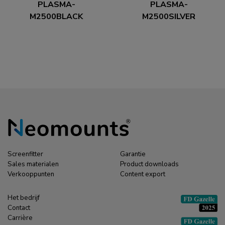
PLASMA-
PLASMA-
M2500BLACK
M2500SILVER
Neomounts PLASMA-
Neomounts PLASMA-
M2500BLACK TV
M2500SILVER TV
trolley 42-100" -
trolley 42-100" -
gemotoriseerd
gemotoriseerd
Screenfitter
Garantie
Sales materialen
Product downloads
Verkooppunten
Content export
Het bedrijf
Contact
Carrière