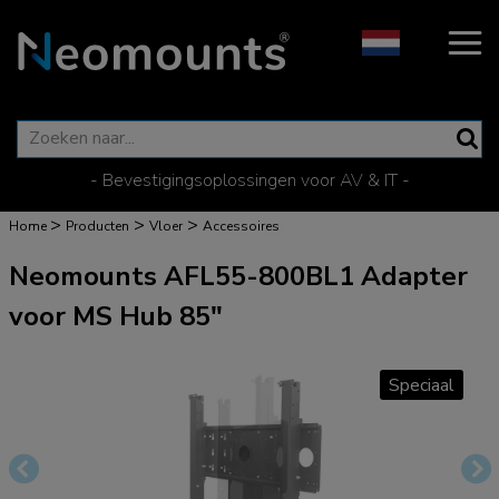
- Bevestigingsoplossingen voor AV & IT -
>
>
>
Home
Producten
Vloer
Accessoires
Neomounts AFL55-800BL1 Adapter
voor MS Hub 85"
Speciaal