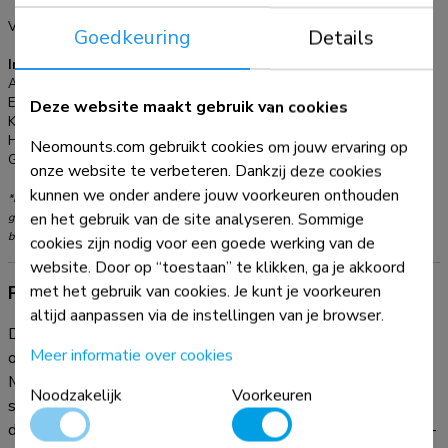
inbegrepen
aan uw Neomounts trolley of muursteun. Daarnaast kan de
Verstellingstype:
Micro aanpassing
Goedkeuring
Details
AFL55-800BL1 ook rechtstreeks aan de muur worden
Informatie
gemonteerd, zonder het gebruik van een trolley of
Artikelnummer:
AFL55-800BL1
muursteun.
EAN:
8717371448622
Deze website maakt gebruik van cookies
Kleur:
Zwart
Hoofdmateriaal:
Staal
Neomounts.com gebruikt cookies om jouw ervaring op
Garantie:
5 jaar
onze website te verbeteren. Dankzij deze cookies
kunnen we onder andere jouw voorkeuren onthouden
*NB. De vermelde inch-maten zijn slechts een indicatie, gecombineerd met het
en het gebruik van de site analyseren. Sommige
gewicht en de VESA-maten. Het maximale gewicht en de VESA-maat zijn absolute
beperkingen voor de producten en dienen niet te worden overschreden.
cookies zijn nodig voor een goede werking van de
website. Door op “toestaan” te klikken, ga je akkoord
met het gebruik van cookies. Je kunt je voorkeuren
Productinformatie
altijd aanpassen via de instellingen van je browser.
De Neomounts AFL55-800BL1 adapter is speciaal
Meer informatie over cookies
ontworpen om een Microsoft Surface Hub 85" 2S of
Microsoft Surface Hub 85" 3 scherm te bevestigen aan een
Noodzakelijk
Voorkeuren
steun of trolley. De adapter kan gecombineerd worden met
de PLASMA-M2500BLACK, PLASMA-M2500SILVER, NM-