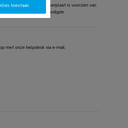
BL1 wandsteun. De vloerplaat is voorzien van
Alles toestaan
den vastgezet. Al het benodigde
p met onze helpdesk via e-mail: