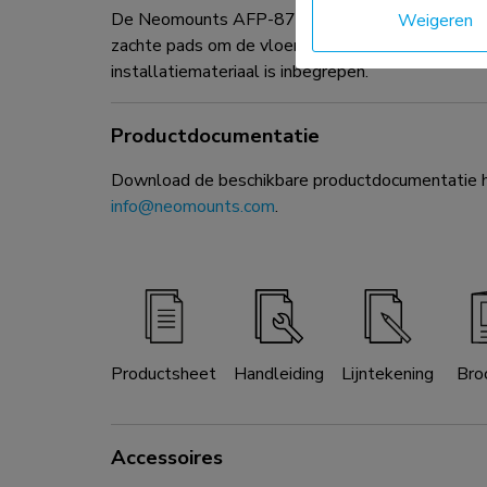
De Neomounts AFP-875BL is een optionele vloe
Weigeren
zachte pads om de vloer te beschermen tegen be
installatiemateriaal is inbegrepen.
Productdocumentatie
Download de beschikbare productdocumentatie hi
info@neomounts.com
.
Productsheet
Handleiding
Lijntekening
Bro
Accessoires