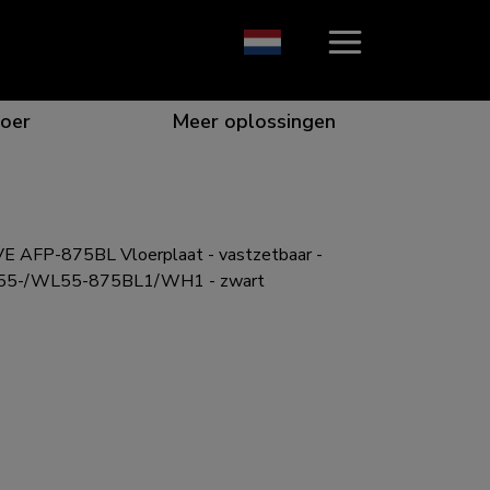
oer
Meer oplossingen
 AFP-875BL Vloerplaat - vastzetbaar -
ie die opvalt
n voor de beste samenwerking
or specifieke behoeften
e voor elk scherm
FL55-/WL55-875BL1/WH1 - zwart
gen voor elke situatie