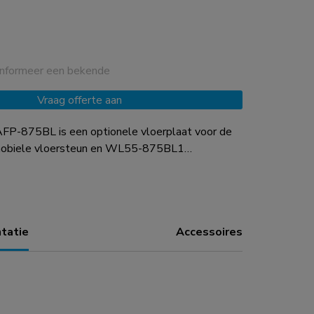
Informeer een bekende
Vraag offerte aan
P-875BL is een optionele vloerplaat voor de
biele vloersteun en WL55-875BL1
oerplaat is voorzien van zachte pads om de
men tegen beschadiging. Indien gewenst kan de
e vloer worden vastgezet. Al het benodigde
aal is inbegrepen.
tatie
Accessoires