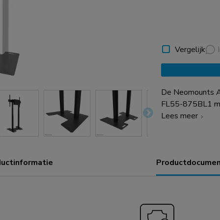
Vergelijk
De Neomounts AF
FL55-875BL1 mo
wandsteun. De vl
Lees meer
vloer te bescher
vloerplaat aan d
installatiemateri
uctinformatie
Productdocumen