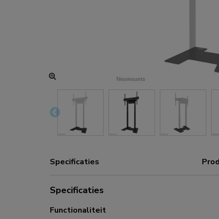
Oplaad- en stroomhubs
Accessoires
ACE gaming
NEXT serie
NERO serie
VOLT serie
Specificaties
Prod
Specificaties
Functionaliteit