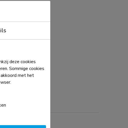
ils
kzij deze cookies
eren. Sommige cookies
e akkoord met het
owser.
ken