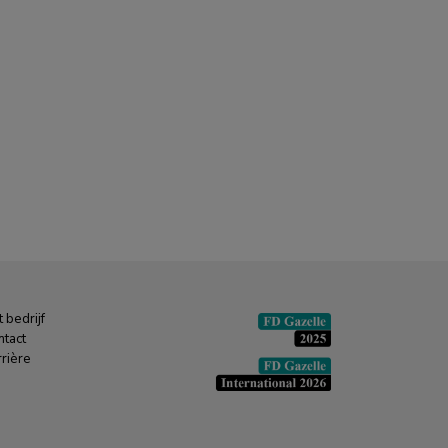
 bedrijf
ntact
rière