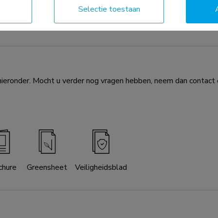
rplaat voor de FL55-875BL1 mobiele vloersteun en WL55-875
Selectie toestaan
schadiging. Indien gewenst kan de vloerplaat aan de vloer wor
eronder. Mocht u verder nog vragen hebben, neem dan contact o
chure
Greensheet
Veiligheidsblad