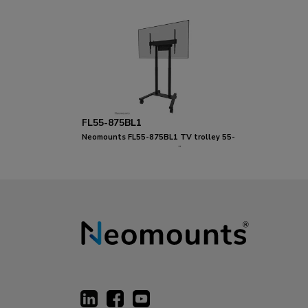
FL55-875BL1
Neomounts FL55-875BL1 TV trolley 55-
100" - gemotoriseerd - TÜV