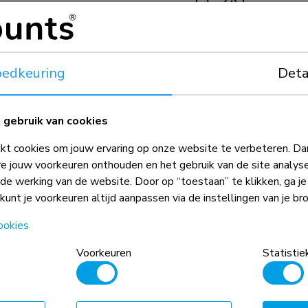
5 jaar
edkeuring
Deta
gebruik van cookies
t cookies om jouw ervaring op onze website te verbeteren. Dan
e jouw voorkeuren onthouden en het gebruik van de site analys
ede werking van de website. Door op “toestaan” te klikken, ga j
 kunt je voorkeuren altijd aanpassen via de instellingen van je br
gecombineerd met het gewicht en de
ookies
 absolute beperkingen voor de
Voorkeuren
Statistie