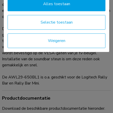
Alles toestaan
de beugel kan een videobar/speaker zowel boven als onder
een scherm worden geïnstalleerd, wat een cleane en modern
ogende installatie van audio hardware bewerkstelligt.
Selectie toestaan
Doordat de AWL29-650BL1 op het scherm wordt
gemonteerd, beweegt deze eenvoudig mee met het scherm
Weigeren
terwijl deze in hoogte, diepte of in iedere andere kijkpositie
wordt afgesteld. De beugel is in breedte verstelbaar en
wordt bevestigd op de VESA-gaten van je tv-beugel.
Installatie van de soundbar steun is om deze reden ook
gemakkelijk en snel.
De AWL29-650BL1 is o.a. geschikt voor de Logitech Rally
Bar en Rally Bar Mini.
Productdocumentatie
Download de beschikbare productdocumentatie hieronder.