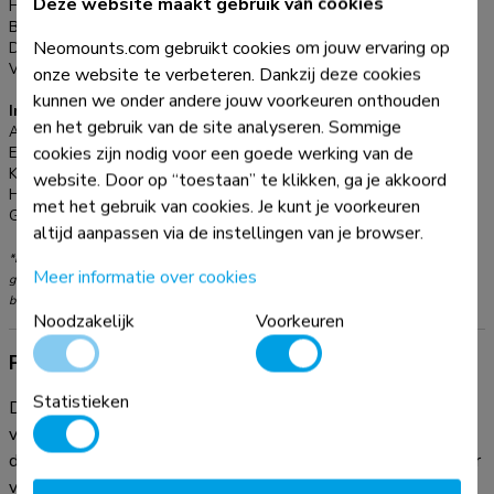
Deze website maakt gebruik van cookies
Hoogte:
43,7 cm
wordt bevestigd op de VESA-gaten van je tv-beugel.
Breedte:
5 cm
Installatie van de soundbar steun is om deze reden ook
Neomounts.com gebruikt cookies om jouw ervaring op
Diepte:
21,5 cm
gemakkelijk en snel. De AWL29-650BL1 is o.a. geschikt
Verstellingstype:
Manueel
onze website te verbeteren. Dankzij deze cookies
voor de Logitech Rally Bar en Rally Bar Mini.
kunnen we onder andere jouw voorkeuren onthouden
Informatie
en het gebruik van de site analyseren. Sommige
Artikelnummer:
AWL29-650BL1
cookies zijn nodig voor een goede werking van de
EAN:
8717371449155
Kleur:
Zwart
website. Door op “toestaan” te klikken, ga je akkoord
Hoofdmateriaal:
Staal
met het gebruik van cookies. Je kunt je voorkeuren
Garantie:
5 jaar
altijd aanpassen via de instellingen van je browser.
*NB. De vermelde inch-maten zijn slechts een indicatie, gecombineerd met het
Meer informatie over cookies
gewicht en de VESA-maten. Het maximale gewicht en de VESA-maat zijn absolute
beperkingen voor de producten en dienen niet te worden overschreden.
Noodzakelijk
Voorkeuren
Productinformatie
Statistieken
De Neomounts AWL29-650BL1 is een universele
videobar/soundbar/speaker steun met een maximaal
draagvermogen van 15 kg. De beugel is in diepte verstelbaar
van 7,7 tot 21,5 cm en is tevens in hoogte verstelbaar. Met