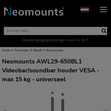
- Bevestigingsoplossingen voor AV & IT -
>
>
>
Home
Producten
Wand
Accessoires
Neomounts AWL29-650BL1
Videobar/soundbar houder VESA -
max 15 kg - universeel