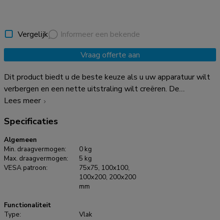
Vergelijk
Informeer een bekende
Vraag offerte aan
Dit product biedt u de beste keuze als u uw apparatuur wilt
verbergen en een nette uitstraling wilt creëren. De
Neomounts NS-MPM100 Mediaplayer/Mini-PC houder is
Lees meer
compatibel met Apple TV en vele andere Mediaplayers. De
Specificaties
houder kan ook worden gebruikt voor mini-pc's, thinclients,
modems, routers en game consoles zoals de Nintendo
Algemeen
Switch. U kunt kiezen uit drie installatie-opties: -
Min. draagvermogen:
0 kg
wandmontage - VESA-beugelmontage - montage
Max. draagvermogen:
5 kg
VESA patroon:
75x75, 100x100,
rechtstreeks op tv Product afmetingen: - breedte: 34,2 cm -
100x200, 200x200
hoogte: 22,4 cm - diepte: 1 cm Het maximale draagvermogen
mm
van de Neomounts NS-MPM100 is 5 kg.
Functionaliteit
Type:
Vlak