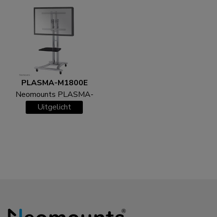
PLASMA-M1800E
Neomounts PLASMA-
M1800E TV trolley 27-
Uitgelicht
70"