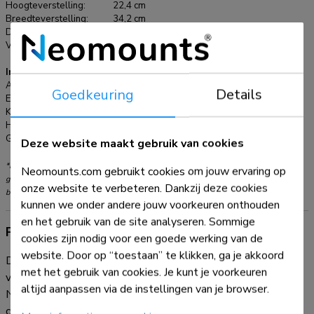
Hoogteverstelling:
22,4 cm
Breedteverstelling:
34,2 cm
Diepteverstelling:
1 cm
Verstellingstype:
Geen
Informatie
Artikelnummer:
NS-MPM100
Goedkeuring
Details
EAN:
8717371446253
Kleur:
Zwart
Hoofdmateriaal:
Staal
Garantie:
5 jaar
Deze website maakt gebruik van cookies
*NB. De vermelde inch-maten zijn slechts een indicatie, gecombineerd met het
Neomounts.com gebruikt cookies om jouw ervaring op
gewicht en de VESA-maten. Het maximale gewicht en de VESA-maat zijn absolute
onze website te verbeteren. Dankzij deze cookies
beperkingen voor de producten en dienen niet te worden overschreden.
kunnen we onder andere jouw voorkeuren onthouden
en het gebruik van de site analyseren. Sommige
Productinformatie
cookies zijn nodig voor een goede werking van de
website. Door op “toestaan” te klikken, ga je akkoord
Dit product biedt u de beste keuze als u uw apparatuur wilt
met het gebruik van cookies. Je kunt je voorkeuren
verbergen en een nette uitstraling wilt creëren. De
altijd aanpassen via de instellingen van je browser.
Neomounts NS-MPM100 Mediaplayer/Mini-PC houder is
compatibel met Apple TV en vele andere Mediaplayers. De