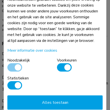
Kleur:
Zwart
onze website te verbeteren. Dankzij deze cookies
Hoofdmateriaal:
Staal
kunnen we onder andere jouw voorkeuren onthouden
Garantie:
5 jaar
en het gebruik van de site analyseren. Sommige
*NB. De vermelde inch-maten zijn slechts een indicatie, gecombineerd met het
cookies zijn nodig voor een goede werking van de
gewicht en de VESA-maten. Het maximale gewicht en de VESA-maat zijn absolute
website. Door op “toestaan” te klikken, ga je akkoord
beperkingen voor de producten en dienen niet te worden overschreden.
met het gebruik van cookies. Je kunt je voorkeuren
altijd aanpassen via de instellingen van je browser.
Productinformatie
Meer informatie over cookies
De Neomounts WL30-550BL14 LEVEL is een vlakke
wandsteun voor flat screens tot 75" met een maximaal
Noodzakelijk
Voorkeuren
draagvermogen van 50 kg.
De LEVEL-550 wandsteun is ultra-plat met een diepte van
Statistieken
2,3 cm en is geschikt voor schermen met VESA gatenpatroon
100x100 tot 400x400 mm.
De WL30-550BL14 is voorzien van een handig magnetisch
Alles toestaan
pull & release systeem, waarmee je de tv in een oogwenk