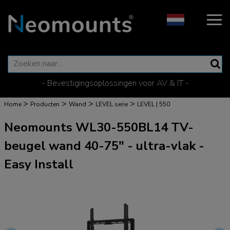
- Bevestigingsoplossingen voor AV & IT -
>
>
>
>
Home
Producten
Wand
LEVEL serie
LEVEL | 550
Neomounts WL30-550BL14 TV-
beugel wand 40-75" - ultra-vlak -
Easy Install