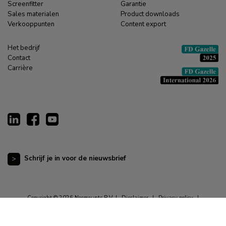
Screenfitter
Garantie
Sales materialen
Product downloads
Verkooppunten
Content export
Het bedrijf
Contact
Carrière
Schrijf je in voor de nieuwsbrief
Copyright © 2026 Neomounts B.V. |
Disclaimer
|
Privacy policy
|
Algemene voorwaarden
|
Cookieverklaring
|
Cookievoorkeuren opnieuw instellen