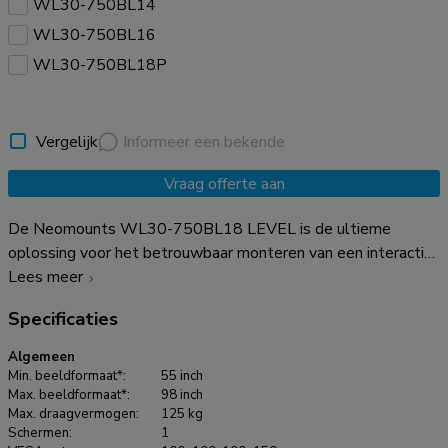
WL30-750BL14
WL30-750BL16
WL30-750BL18P
Vergelijk
Informeer een bekende
Vraag offerte aan
De Neomounts WL30-750BL18 LEVEL is de ultieme
oplossing voor het betrouwbaar monteren van een interactief
of zwaargewicht beeldscherm tot 98" met een maximale
Lees meer
capaciteit van 125 kg. Deze heavy-duty wandbeugel heeft
Specificaties
een hoog profiel wandplaat, is gemaakt voor optimale
stabiliteit en precisie, en garandeert veilige bevestiging van
Algemeen
het display, zelfs op oneffen muuroppervlakken. De
Min. beeldformaat*:
55 inch
wandsteun is speciaal ontworpen voor de meest solide en
Max. beeldformaat*:
98 inch
Max. draagvermogen:
125 kg
stabiele touchscreen-ervaring De beugels van de WL30-
Schermen:
1
750BL18 zijn voorzien van in diepte verstelbare