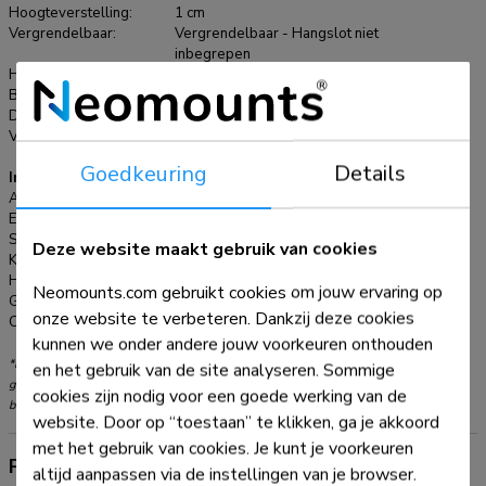
snel en veilig kunt bevestigen en losmaken. Het is mogelijk
Hoogteverstelling:
1 cm
om de beugels te vergrendelen met een hangslot (niet
Vergrendelbaar:
Vergrendelbaar - Hangslot niet
inbegrepen
meegeleverd) voor extra schermbeveiliging. Voor eenvoudige
Hoogte:
68,4 cm
en effectieve opslag kan een optioneel verkrijgbaar AV-rek
Breedte:
88,6 cm
worden geïnstalleerd aan de linker- of rechterkant van de
Diepte:
4,2 cm
beugel.
Verstellingstype:
Manueel
Goedkeuring
Details
Informatie
Artikelnummer:
WL30-750BL18
EAN:
8717371443306
Serie:
LEVEL 750
Deze website maakt gebruik van cookies
Kleur:
Zwart
Hoofdmateriaal:
Staal
Neomounts.com gebruikt cookies om jouw ervaring op
Garantie:
5 jaar
onze website te verbeteren. Dankzij deze cookies
Certificering:
TÜV
kunnen we onder andere jouw voorkeuren onthouden
*NB. De vermelde inch-maten zijn slechts een indicatie, gecombineerd met het
en het gebruik van de site analyseren. Sommige
gewicht en de VESA-maten. Het maximale gewicht en de VESA-maat zijn absolute
cookies zijn nodig voor een goede werking van de
beperkingen voor de producten en dienen niet te worden overschreden.
website. Door op “toestaan” te klikken, ga je akkoord
met het gebruik van cookies. Je kunt je voorkeuren
Productinformatie
altijd aanpassen via de instellingen van je browser.