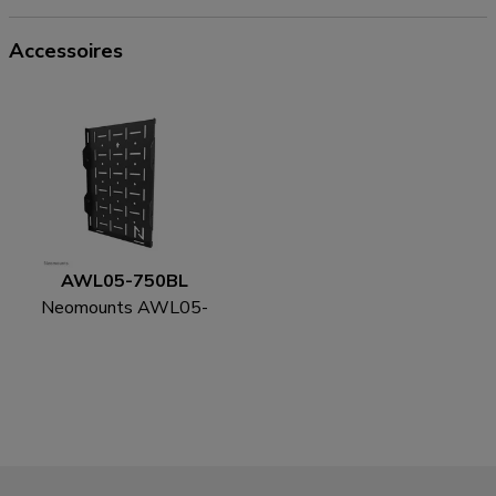
Accessoires
AWL05-750BL
Neomounts AWL05-
750BL AV hardware rek
- universeel