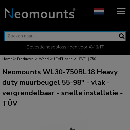
- Bevestigingsoplossingen voor AV & IT -
>
>
>
>
Home
Producten
Wand
LEVEL serie
LEVEL | 750
Neomounts WL30-750BL18 Heavy
duty muurbeugel 55-98" - vlak -
vergrendelbaar - snelle installatie -
TÜV