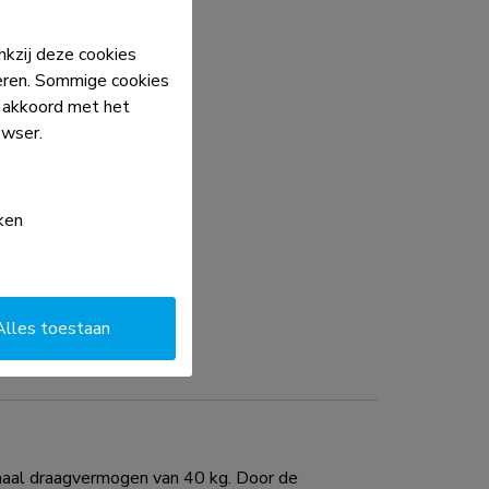
kzij deze cookies
eren. Sommige cookies
e akkoord met het
owser.
ken
Alles toestaan
al draagvermogen van 40 kg. Door de