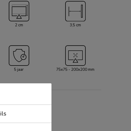
& release systeem, waarmee je de tv in een
estigen en op een veilige en solide manier kunt
2 cm
3,5 cm
en kunnen de pull & release touwtjes eenvoudig
den achter het scherm door de magneet op de
ikken. Een losse waterpas wordt meegeleverd,
stigingssjabloon, om eenvoudige installatie van
nderen.
5 jaar
75x75 - 200x200 mm
ils