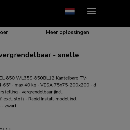
oer
Meer oplossingen
ergrendelbaar - snelle
ie die opvalt
n voor de beste samenwerking
or specifieke behoeften
e voor elk scherm
EL-850 WL35S-850BL12 Kantelbare TV-
4-65" - max 40 kg - VESA 75x75-200x200 - d
rstelling - vergrendelbaar (incl.
, excl. slot) - Rapid Install-model incl.
 - zwart
gen voor elke situatie