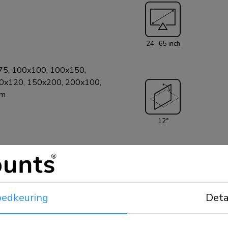
meegeleverd). De WL35S-850BL12 is voorzien van een handig
magnetisch pull 
oogwenk kunt bev
24- 65 inch
vastzetten. Nadi
weggeborgen wor
75, 100x100, 100x150,
steun vast te kl
0x120, 150x200, 200x100,
evenals een beve
mm
de steun te gara
12°
ief veiligheidsschroef
edkeuring
Deta