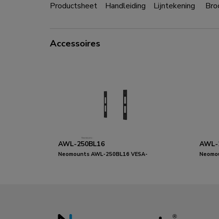
Productsheet
Handleiding
Lijntekening
Bro
Accessoires
AWL-250BL16
AWL-
Neomounts AWL-250BL16 VESA-
Neomo
uitbreidingskit
uitbrei