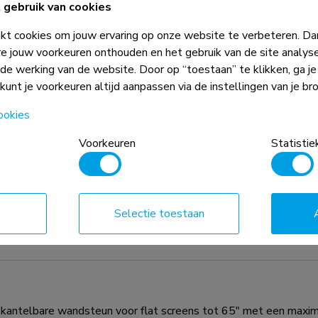
gebruik van cookies
t cookies om jouw ervaring op onze website te verbeteren. Dan
e jouw voorkeuren onthouden en het gebruik van de site analys
ede werking van de website. Door op “toestaan” te klikken, ga j
 kunt je voorkeuren altijd aanpassen via de instellingen van je br
ookies
Voorkeuren
Statistie
gecombineerd met het gewicht en de
Selectie toestaan
 absolute beperkingen voor de
elbare wandsteun voor flat screens tot 65" met een maxima