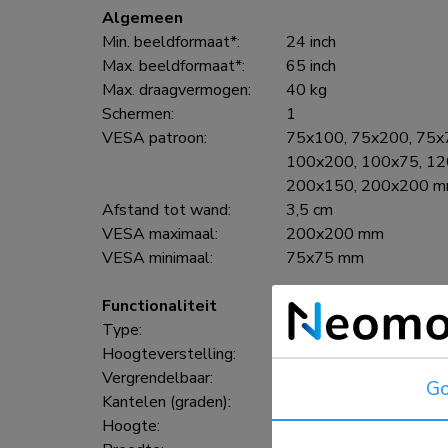
Algemeen
Min. beeldformaat*:
24 inch
Max. beeldformaat*:
65 inch
Max. draagvermogen:
40 kg
Schermen:
1
VESA patroon:
75x100, 75x200, 75x
100x200, 100x75, 12
200x150, 200x200 
Afstand tot wand:
3,5 cm
VESA maximaal:
200x200 mm
VESA minimaal:
75x75 mm
Functionaliteit
Type:
Kantelen
Hoogteverstelling:
2 cm
Vergrendelbaar:
Vergrendelbaar - Inclus
Go
Kantelen (graden):
12°
Hoogte:
27 cm