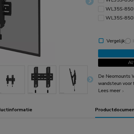
WL35S-850
WL35S-850
WL35S-850
Vergelijk
Al
De Neomounts W
wandsteun voor 
draagvermogen va
Lees meer
(12°) creëer je d
is hoogte- en niveauve
uctinformatie
Productdocumen
wandsteun heeft 
schermen met V
wandsteun kan 
meegeleverde ant