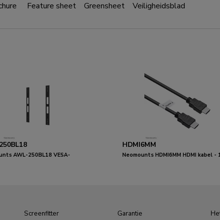
chure
Feature sheet
Greensheet
Veiligheidsblad
250BL18
HDMI6MM
unts AWL-250BL18 VESA-
Neomounts HDMI6MM HDMI kabel - 
dingskit
meter
Screenfitter
Garantie
Het