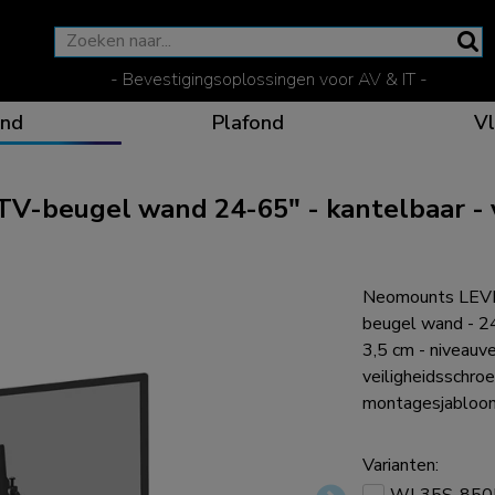
- Bevestigingsoplossingen voor AV & IT -
nd
Plafond
Vl
beugel wand 24-65" - kantelbaar - v
Effectieve communicat
Flexibele oplossinge
Speciale producten vo
De optimale kijkpositi
Neomounts LEV
beugel wand - 2
3,5 cm - niveauve
veiligheidsschroef
montagesjabloon
Ergonomische oplossin
Varianten: