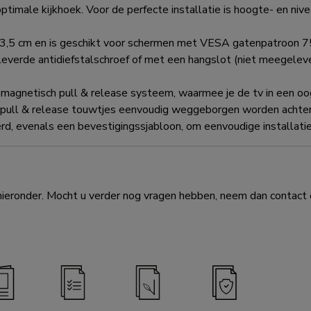
ptimale kijkhoek. Voor de perfecte installatie is hoogte- en niv
3,5 cm en is geschikt voor schermen met VESA gatenpatroon
erde antidiefstalschroef of met een hangslot (niet meegeleve
gnetisch pull & release systeem, waarmee je de tv in een oog
e pull & release touwtjes eenvoudig weggeborgen worden achte
d, evenals een bevestigingssjabloon, om eenvoudige installatie
eronder. Mocht u verder nog vragen hebben, neem dan contact o