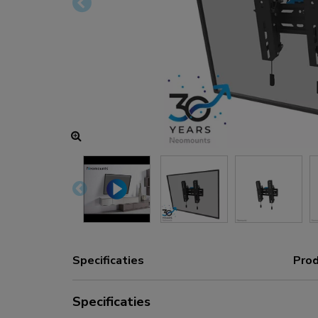
Oplaad- en stroomhubs
Accessoires
ACE gaming
NEXT serie
NERO serie
VOLT serie
Specificaties
Prod
Specificaties