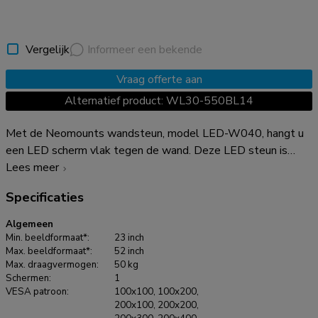
Vergelijk
Informeer een bekende
Vraag offerte aan
Alternatief product: WL30-550BL14
Met de Neomounts wandsteun, model LED-W040, hangt u
een LED scherm vlak tegen de wand. Deze LED steun is
slechts 15 mm diep waardoor uw LED TV één geheel wordt
Lees meer
met de wand. De afstand tot de wand kan indien nodig met
Specificaties
de standaard meegeleverde opvulbussen worden vergroot
tot 3 cm. De LED-W040 heeft een draagvermogen van 50
Algemeen
kg en kan gemonteerd worden op schermen met een
Min. beeldformaat*:
23 inch
maximaal VESA gatenpatroon van 400x400 mm aan de
Max. beeldformaat*:
52 inch
Max. draagvermogen:
50 kg
achterzijde van het scherm. Hiermee hangt u eenvoudig
Schermen:
1
schermen t/m 52" (132 cm) aan de wand. De montage is een
VESA patroon:
100x100, 100x200,
fluitje van een cent. U monteert de horizontale strip op de
200x100, 200x200,