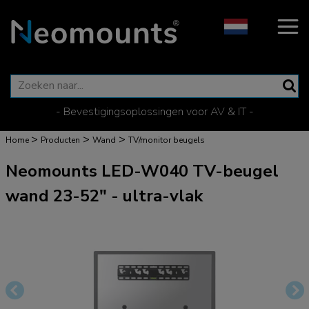
- Bevestigingsoplossingen voor AV & IT -
>
>
>
Home
Producten
Wand
TV/monitor beugels
Neomounts LED-W040 TV-beugel
wand 23-52" - ultra-vlak