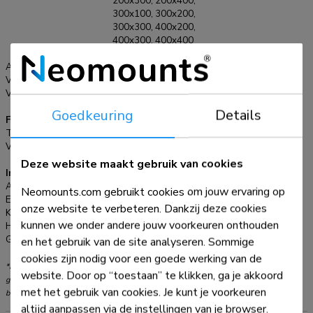
200x300, 200x400,
wand en de 4 dopjes achterop uw scherm. Vervolgens haakt
300x100, 300x200,
u het scherm over de strip en kunt u optimaal genieten van
300x300, 400x200,
uw LED televisie. Deze wandsteun wordt geleverd inclusief
400x300, 400x400
installatiemateriaal.
mm
Afstand tot wand:
1,5-3 cm
VESA maximaal:
400x400 mm
VESA minimaal:
100x100 mm
Goedkeuring
Details
Functionaliteit
Type:
Vlak
Verstellingstype:
Geen
Deze website maakt gebruik van cookies
Informatie
Artikelnummer:
LED-W040
Neomounts.com gebruikt cookies om jouw ervaring op
EAN:
8717371442941
onze website te verbeteren. Dankzij deze cookies
Kleur:
Zwart
kunnen we onder andere jouw voorkeuren onthouden
Hoofdmateriaal:
Staal
Garantie:
5 jaar
en het gebruik van de site analyseren. Sommige
cookies zijn nodig voor een goede werking van de
*NB. De vermelde inch-maten zijn slechts een indicatie, gecombineerd met het
website. Door op “toestaan” te klikken, ga je akkoord
gewicht en de VESA-maten. Het maximale gewicht en de VESA-maat zijn absolute
met het gebruik van cookies. Je kunt je voorkeuren
beperkingen voor de producten en dienen niet te worden overschreden.
altijd aanpassen via de instellingen van je browser.