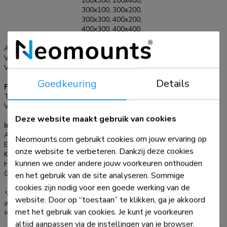
200x300, 200x400,
horizontale strip op de wand en de 2 haken achterop uw
300x100, 300x200,
scherm. Vervolgens haakt u het scherm over de strip en kunt
300x300, 400x200,
u optimaal genieten van uw LED televisie. Deze wandsteun
400x300, 400x400
wordt geleverd inclusief installatiemateriaal.
mm
Afstand tot wand:
1,5-3 cm
VESA maximaal:
400x400 mm
VESA minimaal:
100x100 mm
Goedkeuring
Details
Functionaliteit
Type:
Vlak
Verstellingstype:
Geen
Deze website maakt gebruik van cookies
Informatie
Artikelnummer:
PLASMA-W840
Neomounts.com gebruikt cookies om jouw ervaring op
EAN:
8717371442545
onze website te verbeteren. Dankzij deze cookies
Kleur:
Zwart
kunnen we onder andere jouw voorkeuren onthouden
Hoofdmateriaal:
Staal
Garantie:
5 jaar
en het gebruik van de site analyseren. Sommige
cookies zijn nodig voor een goede werking van de
*NB. De vermelde inch-maten zijn slechts een indicatie, gecombineerd met het
website. Door op “toestaan” te klikken, ga je akkoord
gewicht en de VESA-maten. Het maximale gewicht en de VESA-maat zijn absolute
met het gebruik van cookies. Je kunt je voorkeuren
beperkingen voor de producten en dienen niet te worden overschreden.
altijd aanpassen via de instellingen van je browser.