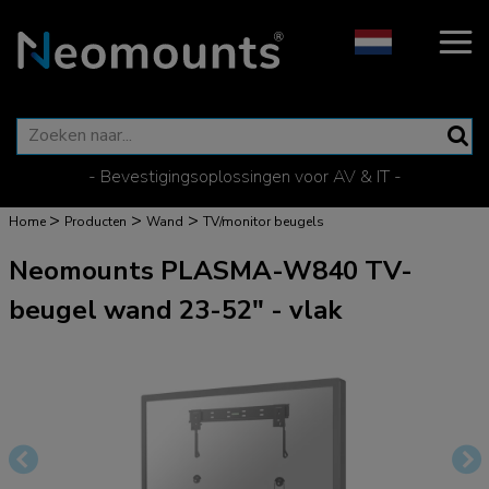
- Bevestigingsoplossingen voor AV & IT -
>
>
>
Home
Producten
Wand
TV/monitor beugels
Neomounts PLASMA-W840 TV-
beugel wand 23-52" - vlak