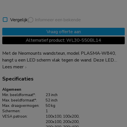
Vergelijk
Informeer een bekende
Vraag offerte aan
Alternatief product: WL30-550BL14
Met de Neomounts wandsteun, model PLASMA-W840,
hangt u een LED scherm vlak tegen de wand. Deze LED
steun is slechts 14,5 mm diep waardoor uw LED TV één
Lees meer
geheel wordt met de wand. De afstand tot de wand kan
Specificaties
indien nodig met de standaard meegeleverde opvulbussen
worden vergroot tot 3 cm. De PLASMA-W840 heeft een
Algemeen
draagvermogen van 50 kg en kan gemonteerd worden op
Min. beeldformaat*:
23 inch
schermen met een maximaal VESA gatenpatroon van
Max. beeldformaat*:
52 inch
Max. draagvermogen:
50 kg
400x400 mm aan de achterzijde van het scherm. Hiermee
Schermen:
1
hangt u eenvoudig schermen t/m 52" (132 cm) aan de wand.
VESA patroon:
100x100, 100x200,
De montage is een fluitje van een cent. U monteert de
200x100, 200x200,