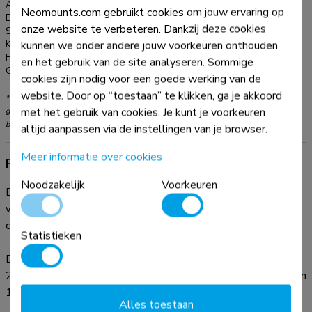
Artikelnummer:
WL30-550BL16
Neomounts.com gebruikt cookies om jouw ervaring op
EAN:
8717371448653
onze website te verbeteren. Dankzij deze cookies
Serie:
LEVEL 550
kunnen we onder andere jouw voorkeuren onthouden
Kleur:
Zwart
Hoofdmateriaal:
Staal
en het gebruik van de site analyseren. Sommige
Garantie:
5 jaar
cookies zijn nodig voor een goede werking van de
website. Door op “toestaan” te klikken, ga je akkoord
*NB. De vermelde inch-maten zijn slechts een indicatie, gecombineerd met het
met het gebruik van cookies. Je kunt je voorkeuren
gewicht en de VESA-maten. Het maximale gewicht en de VESA-maat zijn absolute
beperkingen voor de producten en dienen niet te worden overschreden.
altijd aanpassen via de instellingen van je browser.
Meer informatie over cookies
Productinformatie
Noodzakelijk
Voorkeuren
De Neomounts WL30-550BL16 LEVEL is een vlakke
wandsteun voor flat screens tot 86" met een maximaal
draagvermogen van 60 kg.
Statistieken
De LEVE 550 wandsteun is ultra-plat met een diepte van
2,3 cm en is geschikt voor schermen met VESA gatenpatroon
100x100 tot 600x400 mm.
Alles toestaan