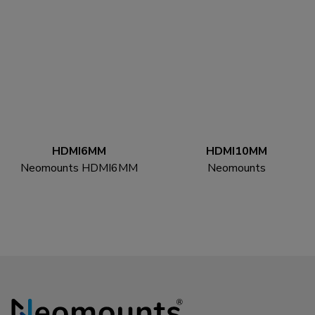
250BL16 VESA-
250BL18 VESA-
uitbreidingskit
uitbreidingskit
HDMI6MM
HDMI10MM
Neomounts HDMI6MM
Neomounts
HDMI kabel - 1.8 meter
HDMI10MM HDMI
kabel - 3 meter