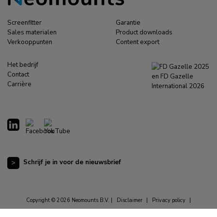
Screenfitter
Garantie
Sales materialen
Product downloads
Verkooppunten
Content export
Het bedrijf
Contact
Carrière
Schrijf je in voor de nieuwsbrief
Copyright © 2026 Neomounts B.V. |
Disclaimer
|
Privacy policy
|