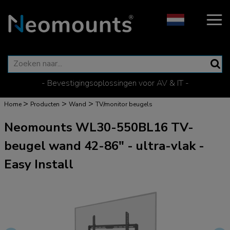
- Bevestigingsoplossingen voor AV & IT -
>
>
>
Home
Producten
Wand
TV/monitor beugels
Neomounts WL30-550BL16 TV-
beugel wand 42-86" - ultra-vlak -
Easy Install