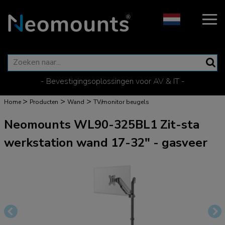
- Bevestigingsoplossingen voor AV & IT -
>
>
>
Home
Producten
Wand
TV/monitor beugels
Neomounts WL90-325BL1 Zit-sta
werkstation wand 17-32" - gasveer