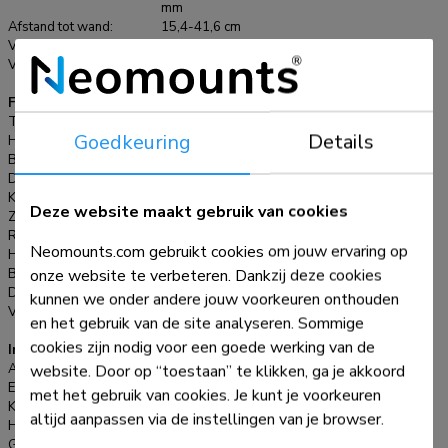
mm
voor zowel de monitorarm als de keyboard tray arm. Het
Afstand tot wand:
15,4-41,6 cm
slimme kabelmanagementsysteem zorgt voor een ordelijke
VESA maximaal:
100x100 mm
VESA minimaal:
75x75 mm
geleiding van de kabels. De WL90-325BL1 is geschikt voor
schermen die voldoen aan het VESA gatenpatroon 75x75 of
Functionaliteit
100x100 mm en is uitgerust met een Quick-release VESA
Type:
Full motion
Goedkeuring
Details
systeem voor snelle en eenvoudige installatie. Voor
Hoogteverstelling:
44-95 cm
Breedteverstelling:
52,4 cm
afwijkende gatenpatronen heeft Neomounts diverse
Diepteverstelling:
6,8-37,4 cm
optionele VESA-adapterplaten in het assortiment.
Kantelen (graden):
+35°, -35°
Deze website maakt gebruik van cookies
Zwenken (graden):
+90°, -90°
Roteren (graden):
+180°, -180°
Neomounts.com gebruikt cookies om jouw ervaring op
Hoogte:
94 cm
onze website te verbeteren. Dankzij deze cookies
Breedte:
65,4 cm
Diepte:
73 cm
kunnen we onder andere jouw voorkeuren onthouden
Verstellingstype:
Gasveer
en het gebruik van de site analyseren. Sommige
cookies zijn nodig voor een goede werking van de
Informatie
Artikelnummer:
WL90-325BL1
website. Door op “toestaan” te klikken, ga je akkoord
EAN:
8717371443702
met het gebruik van cookies. Je kunt je voorkeuren
Kleur:
Zwart
altijd aanpassen via de instellingen van je browser.
Hoofdmateriaal:
Staal
Garantie:
5 jaar