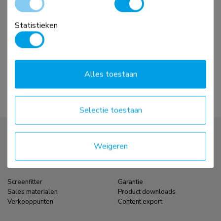
NS-WS300BLACK
Zit-stawerkplek - gasveer
Statistieken
Vergelijk
Bekijk
Alles toestaan
Selectie toestaan
Weigeren
Screenfitter
Garantie
Sales materialen
Product downloads
Verkooppunten
Content export