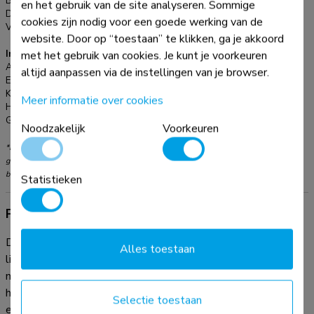
Breedteverstelling:
67 cm
en het gebruik van de site analyseren. Sommige
Diepteverstelling:
47 cm
cookies zijn nodig voor een goede werking van de
Verstellingstype:
Mechanische veer
website. Door op “toestaan” te klikken, ga je akkoord
met het gebruik van cookies. Je kunt je voorkeuren
Informatie
Artikelnummer:
NS-WS050BLACK
altijd aanpassen via de instellingen van je browser.
EAN:
8717371448417
Kleur:
Zwart
Meer informatie over cookies
Hoofdmateriaal:
Staal
Garantie:
5 jaar
Noodzakelijk
Voorkeuren
*NB. De vermelde inch-maten zijn slechts een indicatie, gecombineerd met het
gewicht en de VESA-maten. Het maximale gewicht en de VESA-maat zijn absolute
beperkingen voor de producten en dienen niet te worden overschreden.
Statistieken
Productinformatie
De Neomounts NS-WS050BLACK is een universele
Alles toestaan
lichtgewicht zit-sta werkplek met ultra slank design en een
maximaal draagvermogen van 8 kg. De zit-sta werkplek
heeft vijf hoogte-instellingen, om voor iedereen de perfecte
Selectie toestaan
ergonomische werkhouding mogelijk te maken.