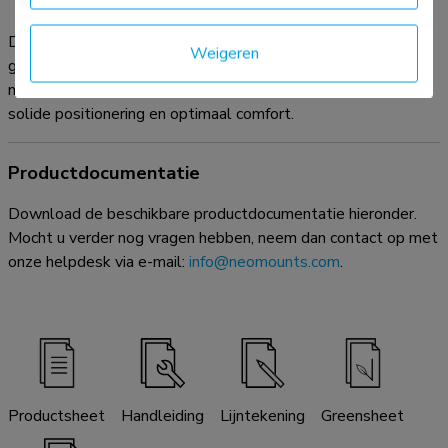
Dankzij het platte, lichtgewicht design kan de werkplek
Weigeren
gemakkelijk worden opgetild en verplaatst wanneer dat
nodig is. Het stalen frame en de spiraalveer zorgen voor een
solide positionering en optimaal comfort.
Productdocumentatie
Download de beschikbare productdocumentatie hieronder.
Mocht u verder nog vragen hebben, neem dan contact op met
onze helpdesk via e-mail:
info@neomounts.com
.
Productsheet
Handleiding
Lijntekening
Greensheet