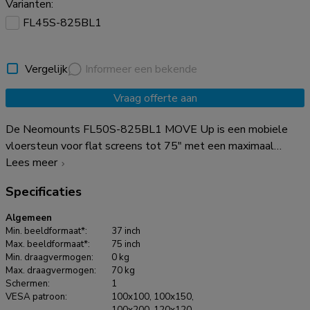
Varianten:
FL45S-825BL1
Vergelijk
Informeer een bekende
Vraag offerte aan
De Neomounts FL50S-825BL1 MOVE Up is een mobiele
vloersteun voor flat screens tot 75" met een maximaal
draagvermogen van 70 kg. De vloersteun is manueel in
Lees meer
hoogte verstelbaar (104-157 cm), evenals de beugelkop.
Specificaties
Een afsluitbaar, geventileerd hardware compartiment is
inbegrepen en optioneel voor installatie (zowel portrait als
Algemeen
landscape). De MOVE Up trolley is voorzien van praktische
Min. beeldformaat*:
37 inch
handgrepen en vier stevige dubbele 10 cm zwenkwielen met
Max. beeldformaat*:
75 inch
Min. draagvermogen:
0 kg
rem, waarmee de trolley eenvoudig verplaatst kan worden
Max. draagvermogen:
70 kg
en gebruikt waar je maar wilt. Dankzij de grote zwenkwielen
Schermen:
1
vormen drempels of tapijten geen uitdaging voor de FL50S-
VESA patroon:
100x100, 100x150,