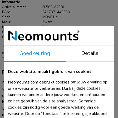
Informatie
Artikelnummer:
FL50S-825BL1
EAN:
8717371449650
Serie:
MOVE Up
Kleur:
Zwart
Hoofdmateriaal:
Staal
Garantie:
5 jaar
Certificering:
TÜV
*NB. De vermelde inch-maten zijn slechts een indicatie, gecombineerd met het
Goedkeuring
Details
gewicht en de VESA-maten. Het maximale gewicht en de VESA-maat zijn absolute
beperkingen voor de producten en dienen niet te worden overschreden.
Deze website maakt gebruik van cookies
Productinformatie
Neomounts.com gebruikt cookies om jouw ervaring op
De Neomounts FL50S-825BL1 MOVE Up is een mobiele
onze website te verbeteren. Dankzij deze cookies
vloersteun voor flat screens tot 75" met een maximaal
kunnen we onder andere jouw voorkeuren onthouden
draagvermogen van 70 kg. De vloersteun is manueel in
en het gebruik van de site analyseren. Sommige
hoogte verstelbaar (104-157 cm), evenals de beugelkop.
cookies zijn nodig voor een goede werking van de
Een afsluitbaar, geventileerd hardware compartiment is
website. Door op “toestaan” te klikken, ga je akkoord
inbegrepen en optioneel voor installatie (zowel portrait als