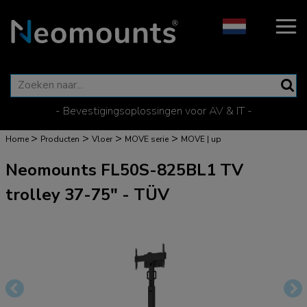
- Bevestigingsoplossingen voor AV & IT -
>
>
>
>
Home
Producten
Vloer
MOVE serie
MOVE | up
Neomounts FL50S-825BL1 TV
trolley 37-75" - TÜV