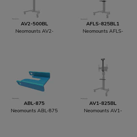
AV2-500BL
AFLS-825BL1
Neomounts AV2-
Neomounts AFLS-
500BL Videobar kit 43-
825BL1 Videobar en
110" - VESA - max 10
multimedia kit -
kg - universeel
universeel
ABL-875
AV1-825BL
Neomounts ABL-875
Neomounts AV1-
Wielslot set voor
825BL Videobar en
trolley's (2 st)
multimedia kit -
universeel