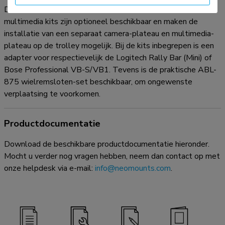
De universele AFLS-825BL1 en AV1-825BL videobar &
multimedia kits zijn optioneel beschikbaar en maken de
installatie van een separaat camera-plateau en multimedia-
plateau op de trolley mogelijk. Bij de kits inbegrepen is een
adapter voor respectievelijk de Logitech Rally Bar (Mini) of
Bose Professional VB-S/VB1. Tevens is de praktische ABL-
875 wielremsloten-set beschikbaar, om ongewenste
verplaatsing te voorkomen.
Productdocumentatie
Download de beschikbare productdocumentatie hieronder.
Mocht u verder nog vragen hebben, neem dan contact op met
onze helpdesk via e-mail:
info@neomounts.com
.